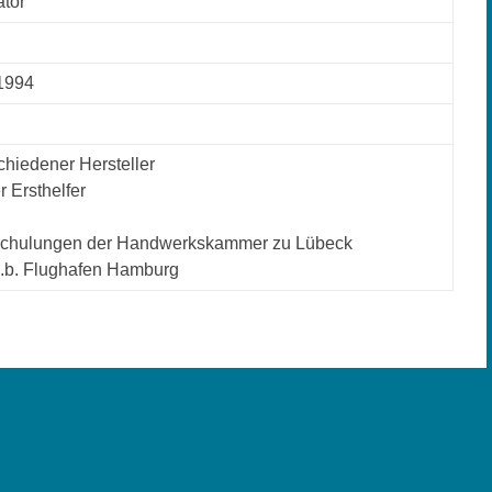
ator
 1994
chiedener Hersteller
r Ersthelfer
e Schulungen der Handwerkskammer zu Lübeck
z.b. Flughafen Hamburg
Kai Jacobsen
→