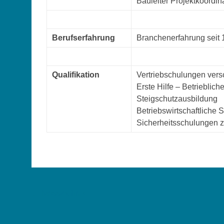
Bauleiter Projektkoordin
Berufserfahrung
Branchenerfahrung seit
Qualifikation
Vertriebschulungen vers
Erste Hilfe – Betriebliche
Steigschutzausbildung
Betriebswirtschaftlich
Sicherheitsschulungen 
Beitragsnavigation
←
Messtechnik