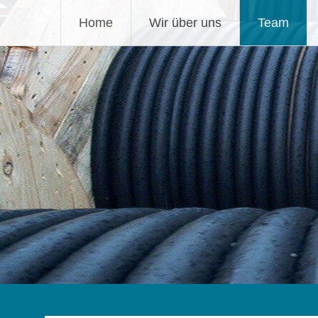
Zum
OFB-Objektfunkbau Gmb
Home
Wir über uns
Team
Inhalt
springen